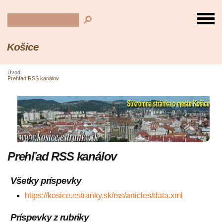
Košice
Úvod
Prehľad RSS kanálov
Prehľad RSS kanálov
Všetky príspevky
https://kosice.estranky.sk/rss/articles/data.xml
Príspevky z rubriky